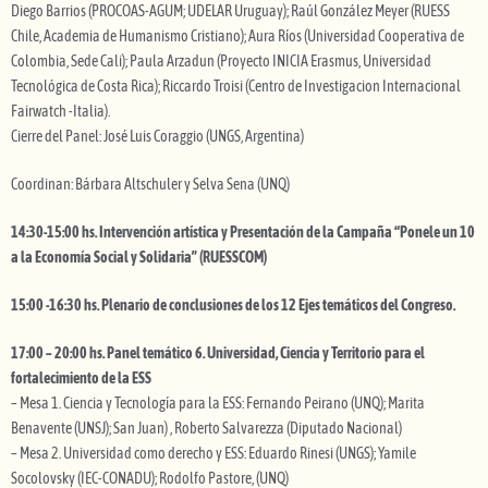
Diego Barrios (PROCOAS-AGUM; UDELAR Uruguay); Raúl González Meyer (RUESS
Chile, Academia de Humanismo Cristiano); Aura Ríos (Universidad Cooperativa de
Colombia, Sede Cali); Paula Arzadun (Proyecto INICIA Erasmus, Universidad
Tecnológica de Costa Rica); Riccardo Troisi (Centro de Investigacion Internacional
Fairwatch -Italia).
Cierre del Panel: José Luis Coraggio (UNGS, Argentina)
Coordinan: Bárbara Altschuler y Selva Sena (UNQ)
14:30-15:00 hs. Intervención artística y Presentación de la Campaña “Ponele un 10
a la Economía Social y Solidaria” (RUESSCOM)
15:00 -16:30 hs. Plenario de conclusiones de los 12 Ejes temáticos del Congreso.
17:00 – 20:00 hs. Panel temático 6.
Universidad, Ciencia y Territorio para el
fortalecimiento de la ESS
– Mesa 1. Ciencia y Tecnología para la ESS: Fernando Peirano (UNQ); Marita
Benavente (UNSJ); San Juan) , Roberto Salvarezza (Diputado Nacional)
– Mesa 2. Universidad como derecho y ESS: Eduardo Rinesi (UNGS); Yamile
Socolovsky (IEC-CONADU); Rodolfo Pastore, (UNQ)