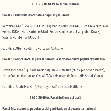
15:00-17:00 hs. Paneles Simultáneos
Panel 2: Feminismos y economía popular y solidaria
Verónica Gago (UNSAM-UBA-CONICET); Marisa Fournier (UNGS – Red Universitaria de
Género RUGE ); Flora Partenio (UNAJ -Red de Feministas del sur global DAWN);
Valeria Mutuberría (IUCOOP).
Coordina: Alberta Bottini (UNQ) Lugar: Auditorio
Panel 3: Políticas locales para el desarrollo socioeconómico popular y solidario
Mayra Mendoza (Diputada Nacional); Oscar Minteguía (Municipio de San Martín);
Marta Soneira (Asociación Civil ACERCA, ex Ministra de Desarrollo Social, Chaco).
Coordina: Anahí Monzón (UNQ). Lugar: Salón de Usos Múltiples
17:00-20:00 hs. Panel de Cierre del día 1
Panel 4: La economía popular, social y solidaria en el desarrollo nacional