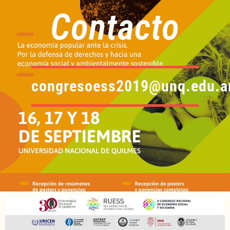
Contacto
congresoess2019@unq.edu.a