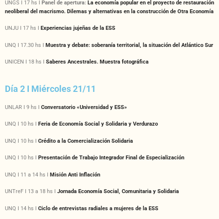
UNGS I 17 hs I
Panel de apertura:
La economía popular en el proyecto de restauración
neoliberal del macrismo. Dilemas y alternativas en la construcción de Otra Economía
UNJU I 17 hs I
Experiencias jujeñas de la ESS
UNQ I 17.30 hs I
Muestra y debate: soberanía territorial, la situación del Atlántico Sur
UNICEN I 18 hs I
Saberes Ancestrales. Muestra fotográfica
Día 2 I Miércoles 21/11
UNLAR I 9 hs I
Conversatorio «Universidad y ESS»
UNQ I 10 hs I
Feria de Economía Social y Solidaria y Verdurazo
UNQ I 10 hs I
Crédito a la Comercialización Solidaria
UNQ I 10 hs I
Presentación de Trabajo Integrador Final de Especialización
UNQ I 11 a 14 hs I
Misión Anti Inflación
UNTreF I 13 a 18 hs I
Jornada Economía Social, Comunitaria y Solidaria
UNQ I 14 hs I
Ciclo de entrevistas radiales a mujeres de la ESS