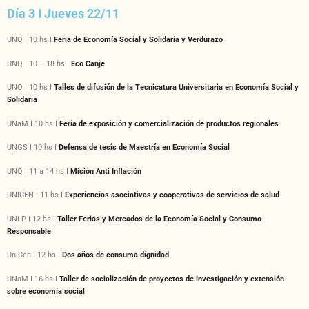
Día 3 I Jueves 22/11
UNQ I 10 hs I
Feria de Economía Social y Solidaria y Verdurazo
UNQ I 10 – 18 hs I
Eco Canje
UNQ I 10 hs I
Talles de difusión de la Tecnicatura Universitaria en Economía Social y
Solidaria
UNaM I 10 hs I
Feria de exposición y comercialización de productos regionales
UNGS I 10 hs I
Defensa de tesis de Maestría en Economía Social
UNQ I 11 a 14 hs I
Misión Anti Inflación
UNICEN I 11 hs I
Experiencias asociativas y cooperativas de servicios de salud
UNLP I 12 hs I
Taller Ferias y Mercados de la Economía Social y Consumo
Responsable
UniCen I 12 hs I
Dos años de consuma dignidad
UNaM I 16 hs I
Taller de socialización de proyectos de investigación y extensión
sobre economía social