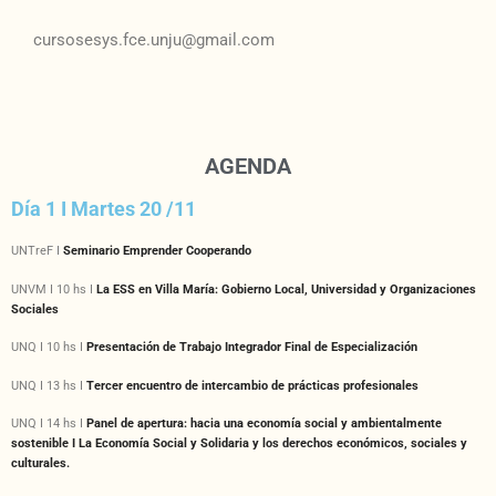
cursosesys.fce.unju@gmail.com
AGENDA
Día 1 I Martes 20 /11
UNTreF I
Seminario Emprender Cooperando
UNVM I 10 hs I
La ESS en Villa María: Gobierno Local, Universidad y Organizaciones
Sociales
UNQ I 10 hs I
Presentación de Trabajo Integrador Final de Especialización
UNQ I 13 hs I
Tercer encuentro de intercambio de prácticas profesionales
UNQ I 14 hs I
Panel de apertura: hacia una economía social y ambientalmente
sostenible I La Economía Social y Solidaria y los derechos económicos, sociales y
culturales.