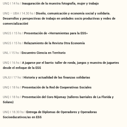
UNQ I 14 hs I
Inauguración de la muestra fotografía, mujer y trabajo
UNQ – UBA I 14.30 hs I
Diseño, comunicación y economía social y solidaria.
Desarrollos y perspectivas de trabajo en unidades socio productivas y redes de
comercializaciónI
UNGS I 15 hs I
Presentación de «Herramientas para la ESS»
UNGS I 15 hs I
Relazamiento de la Revista Otra Economía
UNL I 15 hs I
Encuentro Ciencia en Territorio
UNQ I 16 hs I
A jugarse por el barrio: taller de ronda, juegos y muestra de juguetes
desde el enfoque de la ESS
UNJU I 17 hs I
Historia y actualidad de las finanzas solidarias
UNQ I 18 hs I
Presentación de la Red de Cooperativas Sociales
UNQ I 18 hs I
Presentación del Coro Nijomay (talleres barriales de La Florida y
Solano)
UNQ I 18.30 hs I
Entrega de Diplomas de Operadores y Operadoras
Socioeducativos/as en ESS