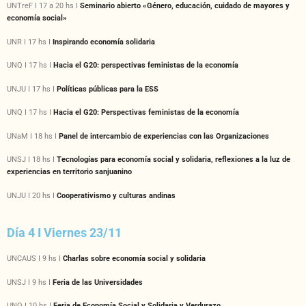
UNTreF I 17 a 20 hs I
Seminario abierto «Género, educación, cuidado de mayores y
economía social»
UNR I 17 hs I
Inspirando economía solidaria
UNQ I 17 hs I
Hacia el G20: perspectivas feministas de la economía
UNJU I 17 hs I
Políticas públicas para la ESS
UNQ I 17 hs I
Hacia el G20: Perspectivas feministas de la economía
UNaM I 18 hs I
Panel de intercambio de experiencias con las Organizaciones
UNSJ I 18 hs I
Tecnologías para economía social y solidaria, reflexiones a la luz de
experiencias en territorio sanjuanino
UNJU I 20 hs I
Cooperativismo y culturas andinas
Día 4 I Viernes 23/11
UNCAUS I 9 hs I
Charlas sobre economía social y solidaria
UNSJ I 9 hs I
Feria de las Universidades
UNQ I 10 hs I
Feria de Economía Social y Solidaria y Verdurazo