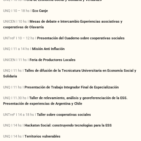
UNQ I 10 – 18 hs I
Eco Canje
UNICEN I 10 hs I
Mesas de debate e Intercambio Experiencias asociativas y
cooperativas de Olavarría
UNTreF I 10 – 12 hs I
Presentación del Cuaderno sobre cooperativas sociales
UNQ I 11 a 14 hs I
Misión Anti Inflación
UNICEN I 11 hs I
Feria de Productores Locales
UNQ I 11 hs I
Talles de difusión de la Tecnicatura Universitaria en Economía Social y
Solidaria
UNQ I 11 hs I
Presentación de Trabajo Integrador Final de Especialización
UNQ I 11.30 hs I
Taller de relevamiento, análisis y georeferenciación de la ESS.
Presentación de experiencias de Argentina y Chile
UNTreF I 14 a 18 hs I
Taller sobre cooperativas sociales
UNQ I 14 hs I
Hackaton Social: construyendo tecnologías para la ESS
UNQ I 14 hs I
Territorios vulnerables