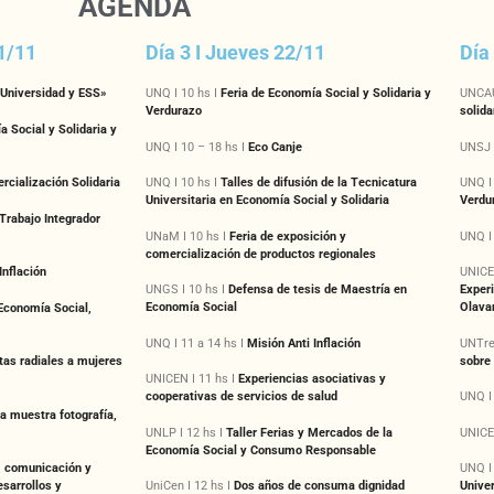
AGENDA
21/11
Día 3 I Jueves 22/11
Día
«Universidad y ESS»
UNQ I 10 hs I
Feria de Economía Social y Solidaria y
UNCAU
Verdurazo
solida
a Social y Solidaria y
UNQ I 10 – 18 hs I
Eco Canje
UNSJ I
rcialización Solidaria
UNQ I 10 hs I
Talles de difusión de la Tecnicatura
UNQ I
Universitaria en Economía Social y Solidaria
Verdu
Trabajo Integrador
UNaM I 10 hs I
Feria de exposición y
UNQ I 
comercialización de productos regionales
Inflación
UNICE
UNGS I 10 hs I
Defensa de tesis de Maestría en
Experi
Economía Social
Olavar
Economía Social,
UNQ I 11 a 14 hs I
Misión Anti Inflación
UNTreF
sobre
stas radiales a mujeres
UNICEN I 11 hs I
Experiencias asociativas y
cooperativas de servicios de salud
UNQ I 
la muestra fotografía,
UNLP I 12 hs I
Taller Ferias y Mercados de la
UNICE
Economía Social y Consumo Responsable
 comunicación y
UNQ I
esarrollos y
UniCen I 12 hs I
Dos años de consuma dignidad
Univer