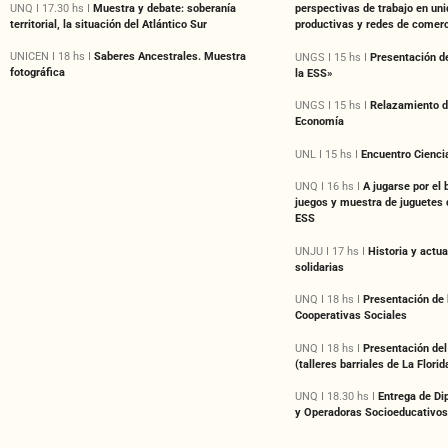
UNQ I 17.30 hs I
Muestra y debate: soberanía
perspectivas de trabajo en un
territorial, la situación del Atlántico Sur
productivas y redes de comerc
UNICEN I 18 hs I
Saberes Ancestrales. Muestra
UNGS I 15 hs I
Presentación d
fotográfica
la ESS»
UNGS I 15 hs I
Relazamiento d
Economía
UNL I 15 hs I
Encuentro Ciencia
UNQ I 16 hs I
A jugarse por el b
juegos y muestra de juguetes 
ESS
UNJU I 17 hs I
Historia y actua
solidarias
UNQ I 18 hs I
Presentación de 
Cooperativas Sociales
UNQ I 18 hs I
Presentación de
(talleres barriales de La Flori
UNQ I 18.30 hs I
Entrega de D
y Operadoras Socioeducativos