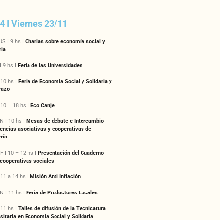
 4 I Viernes 23/11
S I 9 hs I
Charlas sobre economía social y
ria
 9 hs I
Feria de las Universidades
 10 hs I
Feria de Economía Social y Solidaria y
razo
10 – 18 hs I
Eco Canje
N I 10 hs I
Mesas de debate e Intercambio
encias asociativas y cooperativas de
ría
 I 10 – 12 hs I
Presentación del Cuaderno
 cooperativas sociales
11 a 14 hs I
Misión Anti Inflación
N I 11 hs I
Feria de Productores Locales
 11 hs I
Talles de difusión de la Tecnicatura
sitaria en Economía Social y Solidaria