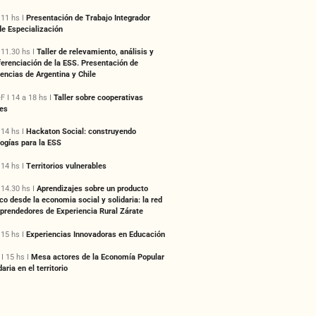
 11 hs I
Presentación de Trabajo Integrador
de Especialización
 11.30 hs I
Taller de relevamiento, análisis y
erenciación de la ESS. Presentación de
encias de Argentina y Chile
 I 14 a 18 hs I
Taller sobre cooperativas
les
 14 hs I
Hackaton Social: construyendo
ogías para la ESS
 14 hs I
Territorios vulnerables
 14.30 hs I
Aprendizajes sobre un producto
ico desde la economia social y solidaria: la red
prendedores de Experiencia Rural Zárate
 15 hs I
Experiencias Innovadoras en Educación
I 15 hs I
Mesa actores de la Economía Popular
aria en el territorio​