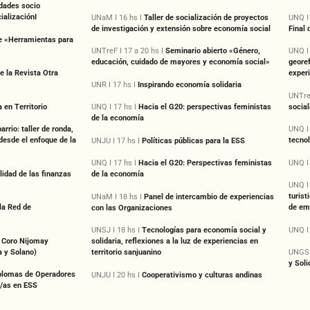
idades socio
ializaciónI
UNaM I 16 hs I
Taller de socialización de proyectos
UNQ I
de investigación y extensión sobre economía social
Final 
e «Herramientas para
UNTreF I 17 a 20 hs I
Seminario abierto «Género,
UNQ I
educación, cuidado de mayores y economía social»
georef
e la Revista Otra
experi
UNR I 17 hs I
Inspirando economía solidaria
UNTreF
 en Territorio
socia
UNQ I 17 hs I
Hacia el G20: perspectivas feministas
de la economía
arrio: taller de ronda,
UNQ I
desde el enfoque de la
tecnol
UNJU I 17 hs I
Políticas públicas para la ESS
UNQ I
UNQ I 17 hs I
Hacia el G20: Perspectivas feministas
lidad de las finanzas
de la economía
UNQ I
turist
UNaM I 18 hs I
Panel de intercambio de experiencias
la Red de
de em
con las Organizaciones
UNQ I
UNSJ I 18 hs I
Tecnologías para economía social y
l Coro Nijomay
solidaria, reflexiones a la luz de experiencias en
da y Solano)
territorio sanjuanino
UNGS 
y Solid
iplomas de Operadores
UNJU I 20 hs I
Cooperativismo y culturas andinas
/as en ESS