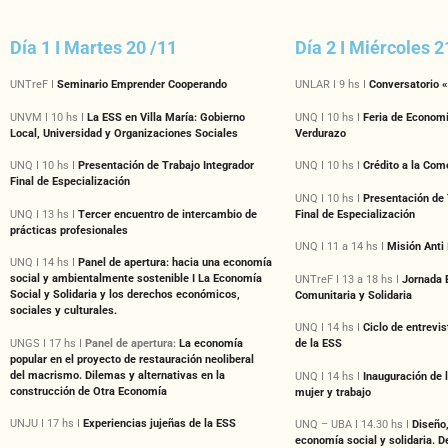
Día 1 I Martes 20 /11
Día 2 I Miércoles 
UNTreF I
Seminario Emprender Cooperando
UNLAR I 9 hs I
Conversatorio 
UNVM I 10 hs I
La ESS en Villa María: Gobierno
UNQ I 10 hs I
Feria de Economí
Local, Universidad y Organizaciones Sociales
Verdurazo
UNQ I 10 hs I
Presentación de Trabajo Integrador
UNQ I 10 hs I
Crédito a la Come
Final de Especialización
UNQ I 10 hs I
Presentación de 
UNQ I 13 hs I
Tercer encuentro de intercambio de
Final de Especialización
prácticas profesionales
UNQ I 11 a 14 hs I
Misión Anti 
UNQ I 14 hs I
Panel de apertura: hacia una economía
social y ambientalmente sostenible I La Economía
UNTreF I 13 a 18 hs I
Jornada 
Social y Solidaria y los derechos económicos,
Comunitaria y Solidaria
sociales y culturales.
UNQ I 14 hs I
Ciclo de entrevi
UNGS I 17 hs I
Panel de apertura:
La economía
de la ESS
popular en el proyecto de restauración neoliberal
del macrismo. Dilemas y alternativas en la
UNQ I 14 hs I
Inauguración de 
construcción de Otra Economía
mujer y trabajo
UNJU I 17 hs I
Experiencias jujeñas de la ESS
UNQ – UBA I 14.30 hs I
Diseño,
economía social y solidaria. D