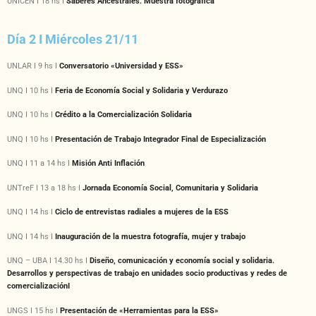
UNICEN I 18 hs I
Saberes Ancestrales. Muestra fotográfica
Día 2 I Miércoles 21/11
UNLAR I 9 hs I
Conversatorio «Universidad y ESS»
UNQ I 10 hs I
Feria de Economía Social y Solidaria y Verdurazo
UNQ I 10 hs I
Crédito a la Comercialización Solidaria
UNQ I 10 hs I
Presentación de Trabajo Integrador Final de Especialización
UNQ I 11 a 14 hs I
Misión Anti Inflación
UNTreF I 13 a 18 hs I
Jornada Economía Social, Comunitaria y Solidaria
UNQ I 14 hs I
Ciclo de entrevistas radiales a mujeres de la ESS
UNQ I 14 hs I
Inauguración de la muestra fotografía, mujer y trabajo
UNQ – UBA I 14.30 hs I
Diseño, comunicación y economía social y solidaria.
Desarrollos y perspectivas de trabajo en unidades socio productivas y redes de
comercializaciónI
UNGS I 15 hs I
Presentación de «Herramientas para la ESS»