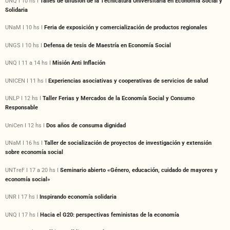
UNQ I 10 hs I
Talles de difusión de la Tecnicatura Universitaria en Economía Social y
Solidaria
UNaM I 10 hs I
Feria de exposición y comercialización de productos regionales
UNGS I 10 hs I
Defensa de tesis de Maestría en Economía Social
UNQ I 11 a 14 hs I
Misión Anti Inflación
UNICEN I 11 hs I
Experiencias asociativas y cooperativas de servicios de salud
UNLP I 12 hs I
Taller Ferias y Mercados de la Economía Social y Consumo
Responsable
UniCen I 12 hs I
Dos años de consuma dignidad
UNaM I 16 hs I
Taller de socialización de proyectos de investigación y extensión
sobre economía social
UNTreF I 17 a 20 hs I
Seminario abierto «Género, educación, cuidado de mayores y
economía social»
UNR I 17 hs I
Inspirando economía solidaria
UNQ I 17 hs I
Hacia el G20: perspectivas feministas de la economía