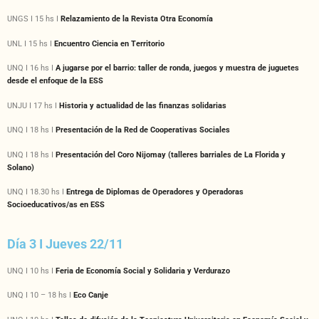
UNGS I 15 hs I
Relazamiento de la Revista Otra Economía
UNL I 15 hs I
Encuentro Ciencia en Territorio
UNQ I 16 hs I
A jugarse por el barrio: taller de ronda, juegos y muestra de juguetes
desde el enfoque de la ESS
UNJU I 17 hs I
Historia y actualidad de las finanzas solidarias
UNQ I 18 hs I
Presentación de la Red de Cooperativas Sociales
UNQ I 18 hs I
Presentación del Coro Nijomay (talleres barriales de La Florida y
Solano)
UNQ I 18.30 hs I
Entrega de Diplomas de Operadores y Operadoras
Socioeducativos/as en ESS
Día 3 I Jueves 22/11
UNQ I 10 hs I
Feria de Economía Social y Solidaria y Verdurazo
UNQ I 10 – 18 hs I
Eco Canje