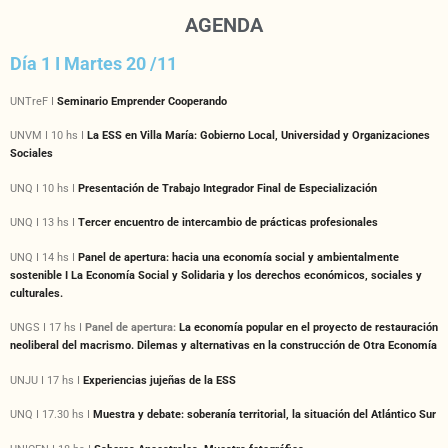
AGENDA
Día 1 I Martes 20 /11
UNTreF I
Seminario Emprender Cooperando
UNVM I 10 hs I
La ESS en Villa María: Gobierno Local, Universidad y Organizaciones
Sociales
UNQ I 10 hs I
Presentación de Trabajo Integrador Final de Especialización
UNQ I 13 hs I
Tercer encuentro de intercambio de prácticas profesionales
UNQ I 14 hs I
Panel de apertura: hacia una economía social y ambientalmente
sostenible I La Economía Social y Solidaria y los derechos económicos, sociales y
culturales.
UNGS I 17 hs I
Panel de apertura:
La economía popular en el proyecto de restauración
neoliberal del macrismo. Dilemas y alternativas en la construcción de Otra Economía
UNJU I 17 hs I
Experiencias jujeñas de la ESS
UNQ I 17.30 hs I
Muestra y debate: soberanía territorial, la situación del Atlántico Sur