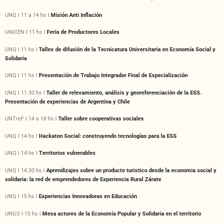
UNQ I 11 a 14 hs I
Misión Anti Inflación
UNICEN I 11 hs I
Feria de Productores Locales
UNQ I 11 hs I
Talles de difusión de la Tecnicatura Universitaria en Economía Social y
Solidaria
UNQ I 11 hs I
Presentación de Trabajo Integrador Final de Especialización
UNQ I 11.30 hs I
Taller de relevamiento, análisis y georeferenciación de la ESS.
Presentación de experiencias de Argentina y Chile
UNTreF I 14 a 18 hs I
Taller sobre cooperativas sociales
UNQ I 14 hs I
Hackaton Social: construyendo tecnologías para la ESS
UNQ I 14 hs I
Territorios vulnerables
UNQ I 14.30 hs I
Aprendizajes sobre un producto turistico desde la economia social y
solidaria: la red de emprendedores de Experiencia Rural Zárate
UNQ I 15 hs I
Experiencias Innovadoras en Educación
UNGS I 15 hs I
Mesa actores de la Economía Popular y Solidaria en el territorio​