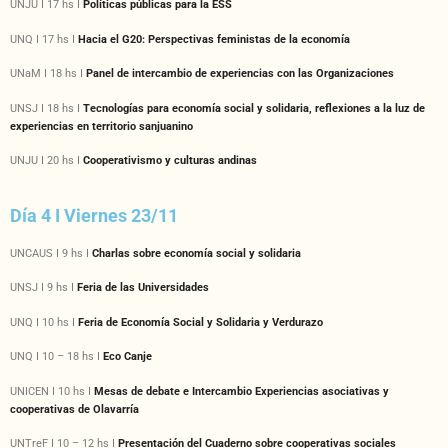
UNJU I 17 hs I
Políticas públicas para la ESS
UNQ I 17 hs I
Hacia el G20: Perspectivas feministas de la economía
UNaM I 18 hs I
Panel de intercambio de experiencias con las Organizaciones
UNSJ I 18 hs I
Tecnologías para economía social y solidaria, reflexiones a la luz de
experiencias en territorio sanjuanino
UNJU I 20 hs I
Cooperativismo y culturas andinas
Día 4 I Viernes 23/11
UNCAUS I 9 hs I
Charlas sobre economía social y solidaria
UNSJ I 9 hs I
Feria de las Universidades
UNQ I 10 hs I
Feria de Economía Social y Solidaria y Verdurazo
UNQ I 10 – 18 hs I
Eco Canje
UNICEN I 10 hs I
Mesas de debate e Intercambio Experiencias asociativas y
cooperativas de Olavarría
UNTreF I 10 – 12 hs I
Presentación del Cuaderno sobre cooperativas sociales