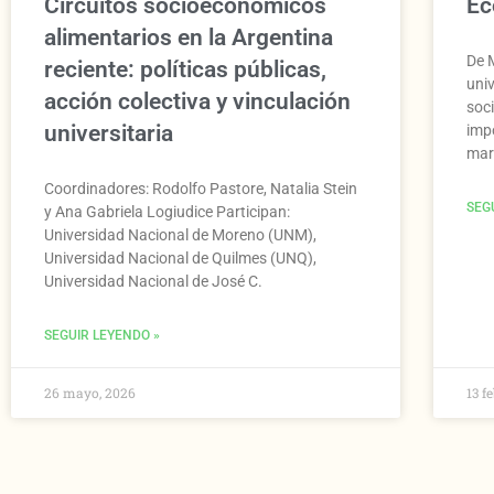
Circuitos socioeconómicos
Ec
alimentarios en la Argentina
De M
reciente: políticas públicas,
uni
acción colectiva y vinculación
soc
universitaria
imp
mar
Coordinadores: Rodolfo Pastore, Natalia Stein
SEG
y Ana Gabriela Logiudice Participan:
Universidad Nacional de Moreno (UNM),
Universidad Nacional de Quilmes (UNQ),
Universidad Nacional de José C.
SEGUIR LEYENDO »
26 mayo, 2026
13 f