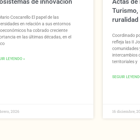
osistemas de innovación
Actas de 
Turismo,
ario Coscarello El papel de las
ruralidad
versidades en relación a sus entornos
ioeconómicos ha cobrado creciente
Coordinado por
ortancia en las últimas décadas, en el
refleja las II 
co
comunidades y
intercambios 
UIR LEYENDO »
territoriales y
SEGUIR LEYEND
ebrero, 2026
16 diciembre, 2