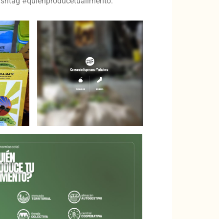
ashtag #quienproducetualimento.