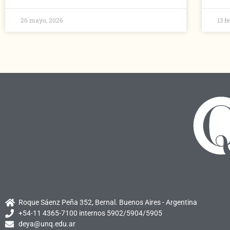
26 mayo, 2026
13 f
Roque Sáenz Peña 352, Bernal. Buenos Aires - Argentina
+54-11 4365-7100 internos 5902/5904/5905
deya@unq.edu.ar