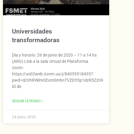
Universidades
transformadoras
Día y horario: 26 de junio de 2020 – 11 a 14 hs
(ARG) Link a la sala virtual de Plataforma
zoom:
https://us02web.zoom.us/j/84035518435?
pwd=dzVhRWlmOExmSmhnTVZDY3p1dzR5Zz09
ID de
SEGUIR LEYENDO »
24 junio, 2020