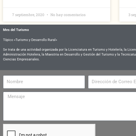
7 septiembre, 2020
No hay comentarios
3 se
Mes del Turismo
Tópico «Turismo y Desarrollo Rural»
Se trata de una actividad organizada por la Licenciatura en Turismo y Hotelería, la Licen
Administración Hotelera, la Maestria en Desarrollo y Gestión del Turismo y la Tecnicatu
Ciencias Empresariales.