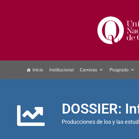
Inicio
Institucional
Carreras
Posgrado
DOSSIER: In
Producciones de los y las estudi