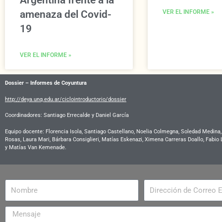
Argentina frente a la
amenaza del Covid-
VER EL INFORME »
19
VER EL INFORME »
Dossier – Informes de Coyuntura
http://deya.unq.edu.ar/ciclointroductorio/dossier
Coordinadores: Santiago Errecalde y Daniel García
Equipo docente:
Florencia Isola, Santiago Castellano, Noelia Colmegna, Soledad Medina
Rosas, Laura Mari, Bárbara Consiglieri, Matías Eskenazi, Ximena Carreras Doallo, Fabio
y Matías Van Kemenade.