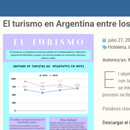
El turismo en Argentina entre lo
julio 27, 2
Hoteleria
,
Autores/as: M
E
l obj
con l
se in
proceso se l
Palabras clav
Descargar el