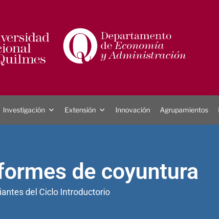
Investigación
Extensión
Innovación
Agrupamientos
formes de coyuntura
antes del Ciclo Introductorio