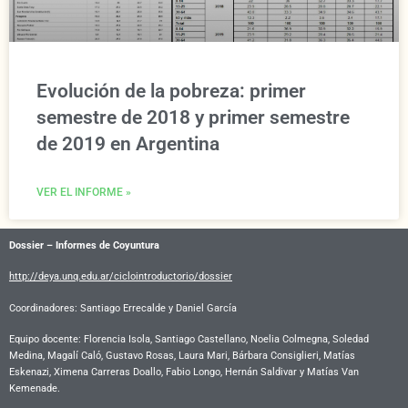
Evolución de la pobreza: primer
semestre de 2018 y primer semestre
de 2019 en Argentina
VER EL INFORME »
Dossier – Informes de Coyuntura
http://deya.unq.edu.ar/ciclointroductorio/dossier
Coordinadores: Santiago Errecalde y Daniel García
Equipo docente:
Florencia Isola, Santiago Castellano, Noelia Colmegna, Soledad
Medina, Magalí Caló, Gustavo Rosas, Laura Mari, Bárbara Consiglieri, Matías
Eskenazi, Ximena Carreras Doallo, Fabio Longo, Hernán Saldivar y Matías Van
Kemenade.